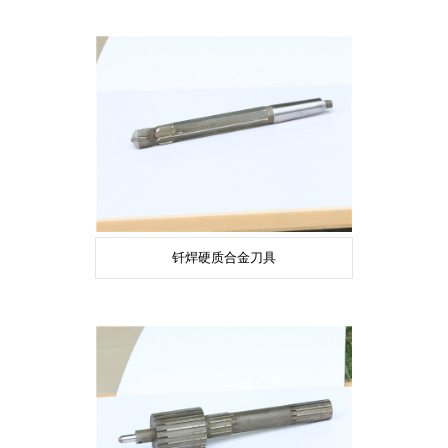
钎焊硬质合金刀具