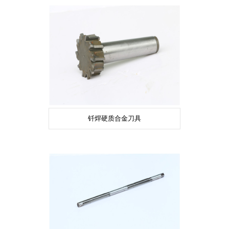
钎焊硬质合金刀具