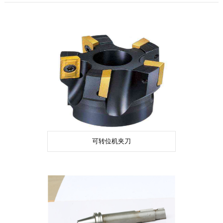
可转位机夹刀