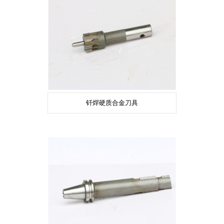
钎焊硬质合金刀具