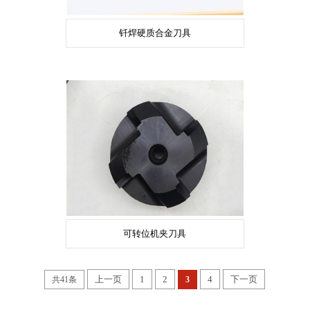
钎焊硬质合金刀具
可转位机夹刀具
上一页
1
2
4
下一页
共41条
3