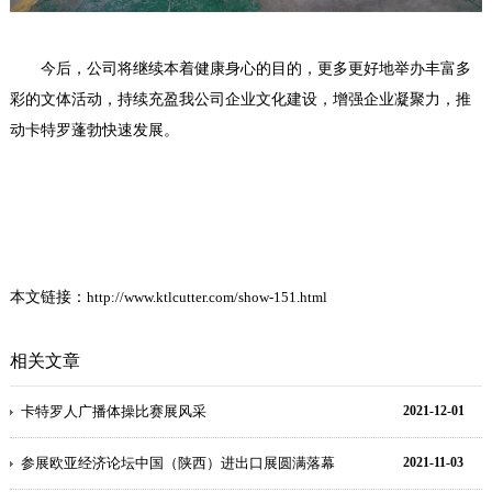
今后，公司将继续本着健康身心的目的，更多更好地举办丰富多
彩的文体活动，持续充盈我公司企业文化建设，增强企业凝聚力，推
动卡特罗蓬勃快速发展。
本文链接：
http://www.ktlcutter.com/show-151.html
相关文章
卡特罗人广播体操比赛展风采
2021-12-01
参展欧亚经济论坛中国（陕西）进出口展圆满落幕
2021-11-03