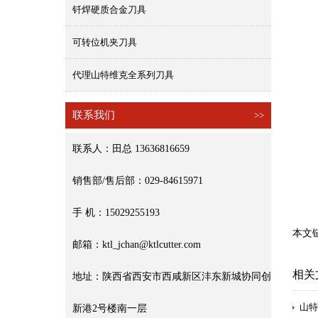
钎焊硬质合金刀具
可转位机夹刀具
代理山特维克全系列刀具
联系我们
>>
联系人：田总 13636816659
销售部/售后部：029-84615971
手 机：15029255193
本文
邮箱：ktl_jchan@ktlcutter.com
相关
地址：陕西省西安市西咸新区沣东新城协同创
山特
新港2号楼南一层